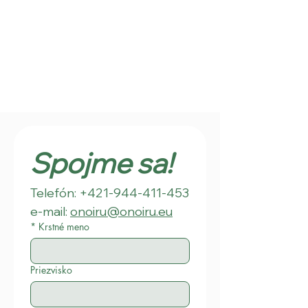
Spojme sa!
Telefón: +421-944-411-453
e-mail: 
onoiru@onoiru.eu
*
Krstné meno
Priezvisko