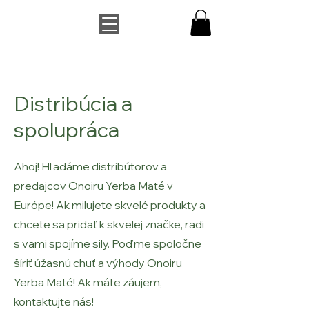
Distribúcia a
spolupráca
Ahoj! Hľadáme distribútorov a
predajcov Onoiru Yerba Maté v
Európe! Ak milujete skvelé produkty a
chcete sa pridať k skvelej značke, radi
s vami spojíme sily. Poďme spoločne
šíriť úžasnú chuť a výhody Onoiru
Yerba Maté! Ak máte záujem,
kontaktujte nás!