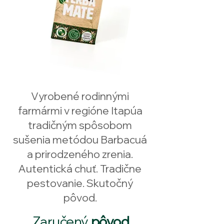
Vyrobené rodinnými
farmármi v regióne Itapúa
tradičným spôsobom
sušenia metódou Barbacuá
a prirodzeného zrenia.
Autentická chuť. Tradične
pestovanie. Skutočný
pôvod.
Zaručený
pôvod