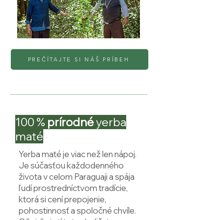
PREČÍTAJTE SI NÁŠ PRÍBEH
100 %
prírodné
yerba
maté
Yerba maté je viac než len nápoj.
Je súčasťou každodenného
života v celom Paraguaji a spája
ľudí prostredníctvom tradície,
ktorá si cení prepojenie,
pohostinnosť a spoločné chvíle.