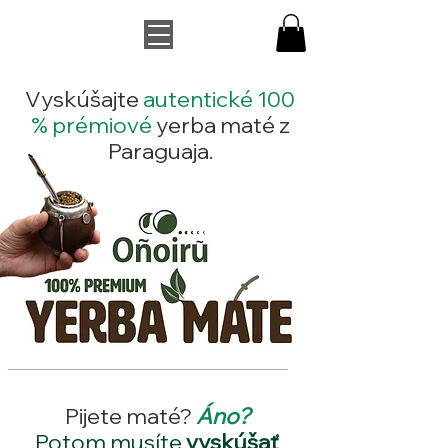
Vyskúšajte
autentické 100
% prémiové
yerba maté z
Paraguaja.
Pijete maté?
Áno?
Potom musíte
vyskúšať