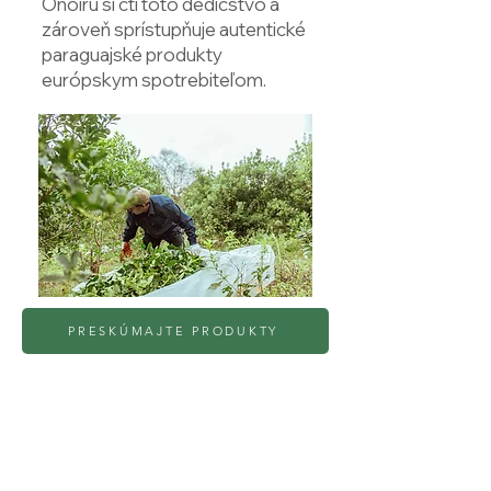
Oñoirũ si ctí toto dedičstvo a
zároveň sprístupňuje autentické
paraguajské produkty
európskym spotrebiteľom.
PRESKÚMAJTE PRODUKTY
Prihláste sa na odber 
noviniek • Nenechajte si 