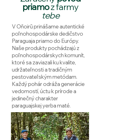
priamo
z farmy
tebe
V Oñoirũ prinášame autentické
poľnohospodárske dedičstvo
Paraguaja priamo do Európy.
Naše produkty pochádzajú z
poľnohospodárskych komunít,
ktoré sa zaviazali ku kvalite,
udržateľnosti a tradičným
pestovateľským metódam.
Každý pohár odráža generácie
vedomostí, úctu k prírode a
jedinečný charakter
paraguajskej yerba maté.