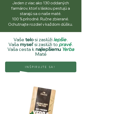
Jeden z viac ako 130 oddaných
farmárov, ktorí s láskou pestujú a
starajú sa o naše maté.
100 % prírodné. Ručne zbierané.
Ochutnajte rozdiel v každom dúšku.
Vaše
telo
si zaslúži
lepšie
.
Vaša
myseľ
si zaslúži to
pravé
.
Vaša cesta k
najlepšiemu
Yerba
Maté
INŠPIRUJTE SA!