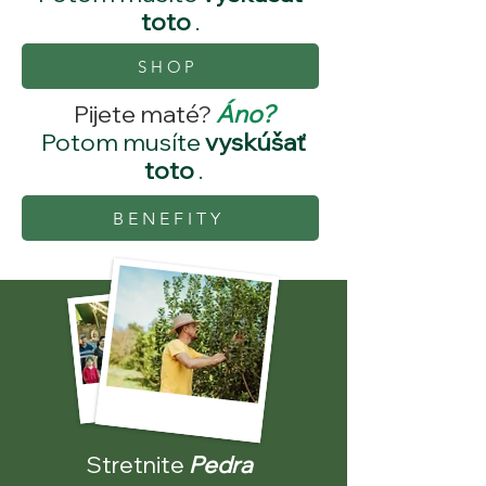
toto
.
SHOP
Pijete maté?
Áno?
Potom musíte
vyskúšať
toto
.
BENEFITY
Stretnite
Pedra